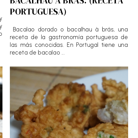
BACALHAU À BRÁS. (RECETA
PORTUGUESA)
y
y
Bacalao dorado o bacalhau à brás, una
o
receta de la gastronomía portuguesa de
las más conocidas. En Portugal tiene una
receta de bacalao ...