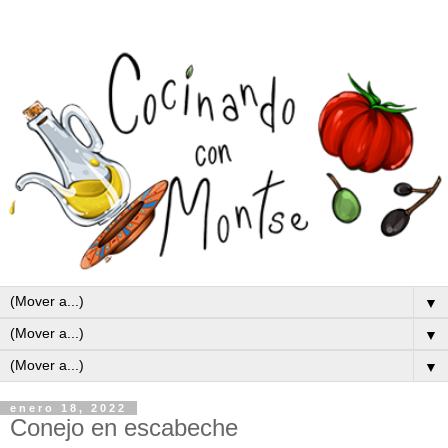
▼
▼
▼
enero 18, 2022
Conejo en escabeche