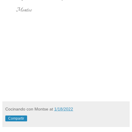
Montse
Cocinando con Montse
at
1/18/2022
Compartir