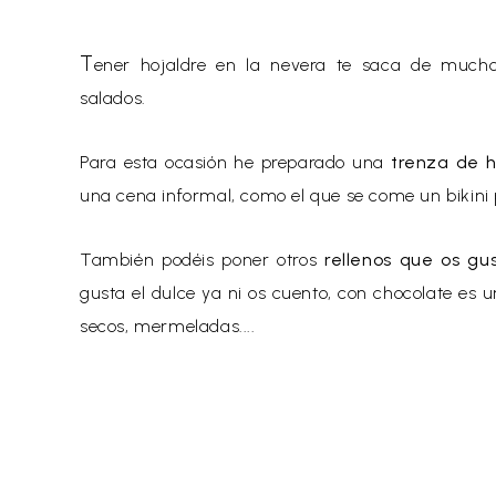
T
ener hojaldre en la nevera te saca de muchos
salados.
Para esta ocasión he preparado una
trenza de h
una cena informal, como el que se come un bikini 
También podéis poner otros
rellenos que os gu
gusta el dulce ya ni os cuento, con chocolate es 
secos, mermelad