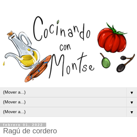
▼
▼
▼
febrero 01, 2022
Ragú de cordero